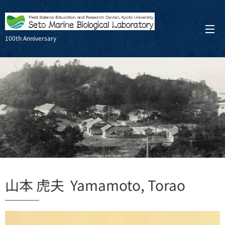
100th Anniversary
山本 虎夫 Yamamoto, Torao