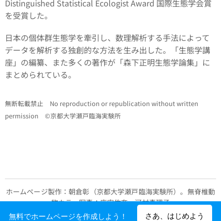
Distinguished Statistical Ecologist Award 国際生態学会賞
を受賞した。
日本の個体群生態学を牽引し、数理解析する手法によって
データを解析する独創的な方法を生み出した。「生態学講
座」の編纂、また多くの著作が「森下正明生態学論集」に
まとめられている。
無断転載禁止 No reproduction or republication without written
permission ©京都大学瀬戸臨海実験所
ホームページ製作：朝倉彰（京都大学瀬戸臨海実験所）。無脊椎動
物カラー写真：座安佑奈・河村真理子
さあ、はじめよう
無料でホームページを作成しよう！
Powered by
Webnode