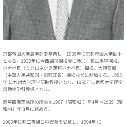
京都帝国大学農学部を卒業し、1935年に京都帝国大学副手
となる。1939年に今西錦司探検隊に参加。蒙古馬車探検、
ポナペ島（ミクロネシア連邦ポナペ島）探検、大興安嶺
（中華人民共和国・黒龍江省）探検などに参加する。1953
年 に九州大学理学部助教授となり、1965年に京都大学理学
部動物学科教授となる。
瀬戸臨海実験所の所長を1967（昭和42 ）年4月～1969（昭
和44）年 3月に務める。
1986年に勲三等旭日中綬章を受章し、1994年 に