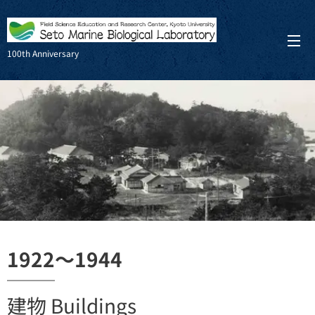
100th Anniversary
1922～1944
建物 Buildings